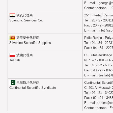
E - mail : george@
Contact person : :
埃及代理商
254 Imtedad Ramsis 
Scientific Services Co.
Tel：20 - 2 - 20811
Fax：20 - 2 - 20811
E - mail : info@ss
斯里蘭卡代理商
Ridie Rekha , Paiya
Silverline Scientific Supplies
Tel：94 - 34 - 2223
Fax：94 - 34 - 222
波蘭代理商
UI. Lutoslawskiego 
Testlab
NIP 527 - 001 - 06 
Tel：48 - 22 - 633 -
Fax：48 - 22 - 832 
E - mail：testlab@t
巴基斯坦代理商
Continental Scienti
Continental Scientific Syndicate
C- 201 Al-Musawir 
Tel：92 - 21 - 3402
Fax：92 - 21 - 348
E - mail：sales@cont
Contact person : E