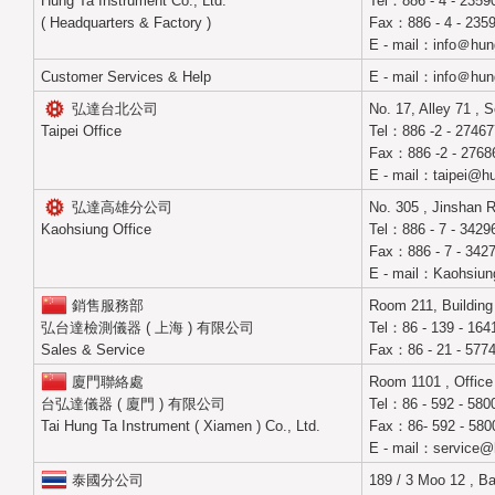
Hung Ta Instrument Co., Ltd.
Tel：886 - 4 - 2359
( Headquarters & Factory )
Fax：886 - 4 - 235
E - mail：info＠hun
Customer Services & Help
E - mail：info＠hun
弘達台北公司
No. 17, Alley 71 , S
Taipei Office
Tel：886 -2 - 2746
Fax：886 -2 - 2768
E - mail：taipei@h
弘達高雄分公司
No. 305 , Jinshan R
Kaohsiung Office
Tel：886 - 7 - 34296
Fax：886 - 7 - 342
E - mail：Kaohsiu
銷售服務部
Room 211, Building 
弘台達檢測儀器 ( 上海 ) 有限公司
Tel：86 - 139 - 164
Sales & Service
Fax：86 - 21 - 577
廈門聯絡處
Room 1101 , Office
台弘達儀器 ( 廈門 ) 有限公司
Tel：86 - 592 - 580
Tai Hung Ta Instrument ( Xiamen ) Co., Ltd.
Fax：86- 592 - 580
E - mail：service@
泰國分公司
189 / 3 Moo 12 , B