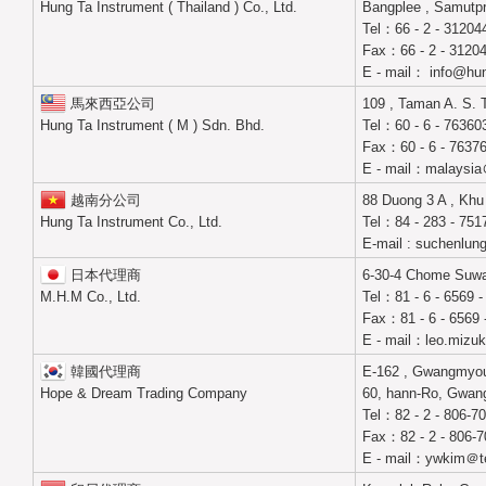
Hung Ta Instrument ( Thailand ) Co., Ltd.
Bangplee , Samutpr
Tel：66 - 2 - 31204
Fax：66 - 2 - 3120
E - mail： info@hu
馬來西亞公司
109 , Taman A. S. 
Hung Ta Instrument ( M ) Sdn. Bhd.
Tel：60 - 6 - 763603
Fax：60 - 6 - 7637
E - mail：malaysi
越南分公司
88 Duong 3 A , Khu
Hung Ta Instrument Co., Ltd.
Tel：84 - 283 - 751
E-mail : suchenlu
日本代理商
6-30-4 Chome Suwa 
M.H.M Co., Ltd.
Tel：81 - 6 - 6569 -
Fax：81 - 6 - 6569 
E - mail：leo.mizuk
韓國代理商
E-162 , Gwangmyou
Hope & Dream Trading Company
60, hann-Ro, Gwang
Tel：82 - 2 - 806-7
Fax：82 - 2 - 806-7
E - mail：ywkim＠te