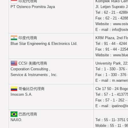
印尼代理商
Komplek Ruko Cem
PT Ostenco Promitra Jaya
Jl. Letjen Suprato 
Tel：62 - 21 - 4288
Fax：62 - 21 - 428
Website：
www.oste
E - mail：info@oste
印度代理商
KRM Plaza, 2nd Floo
Blue Star Engineering & Electronics Ltd.
Tel：91 - 44 - 4244
Fax：91 - 44 - 225
Website：
www.blue
CCSI 美國代理商
University Park, 2
Corporation Consulting ,
Tel：1 - 330 - 376 -
Service & Instruments , Inc.
Fax：1 - 330 - 376 
E - mail：m.warner
哥倫比亞代理商
Cle 17 50 - 24 Bog
Imocom S.A.
Tel：57 - 1 - 41377
Fax：57 - 1 - 262 -
E - mail : ipatino
巴西代理商
NAXO.
Tel：55 - 11- 3751 
Mobile：55 - 11 - 9